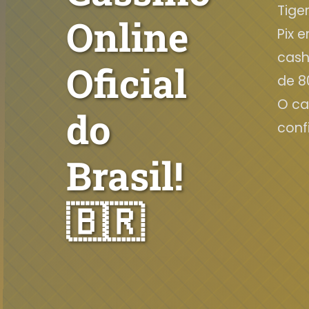
Tige
Online
Pix 
cash
Oficial
de 8
O ca
do
confi
Brasil!
🇧🇷