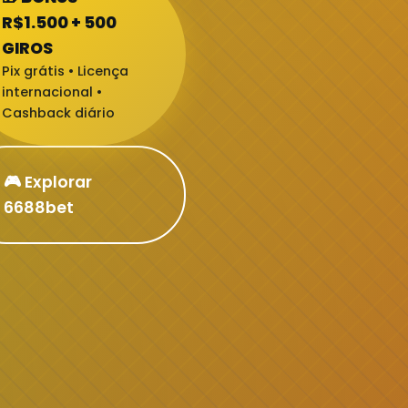
R$1.500 + 500
GIROS
Pix grátis • Licença
internacional •
Cashback diário
🎮 Explorar
6688bet