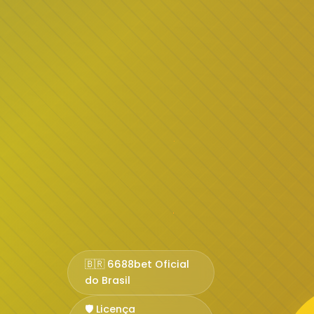
🇧🇷 6688bet Oficial
do Brasil
🛡️ Licença