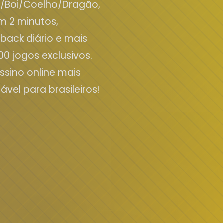
r/Boi/Coelho/Dragão,
em 2 minutos,
back diário e mais
00 jogos exclusivos.
ssino online mais
ável para brasileiros!