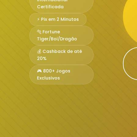
Certificada
⚡ Pix em 2 Minutos
🐅 Fortune
Tiger/Boi/Dragão
💰 Cashback de até
20%
🎮 800+ Jogos
Exclusivos