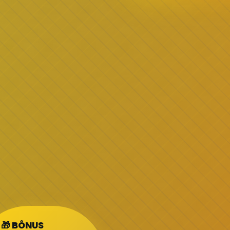
🎁 BÔNUS