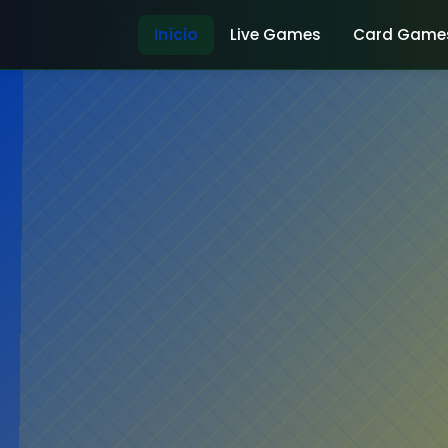
Início
Live Games
Card Game