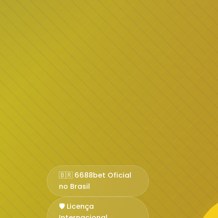
🇧🇷 6688bet Oficial
no Brasil
🛡️ Licença
Internacional