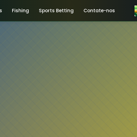
s
Fishing
Sports Betting
Contate-nos