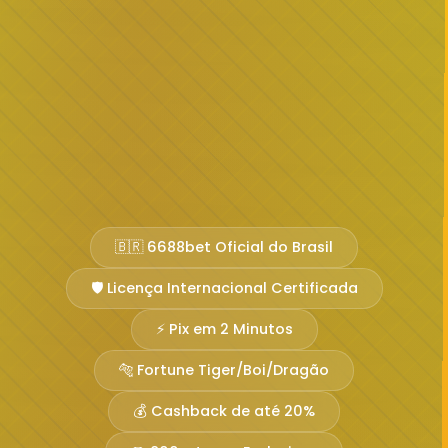
🇧🇷 6688bet Oficial do Brasil
🛡️ Licença Internacional Certificada
⚡ Pix em 2 Minutos
🐅 Fortune Tiger/Boi/Dragão
💰 Cashback de até 20%