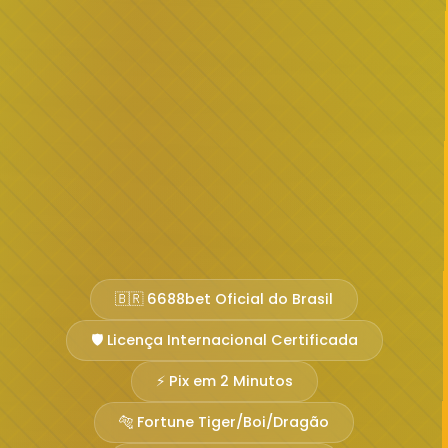
🇧🇷 6688bet Oficial do Brasil
🛡️ Licença Internacional Certificada
⚡ Pix em 2 Minutos
🐅 Fortune Tiger/Boi/Dragão