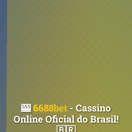
🎰
6688bet
- Cassino
Online Oficial do Brasil!
🇧🇷