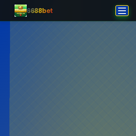
6688bet