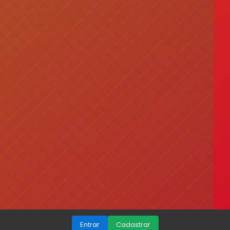
Entrar
Cadastrar