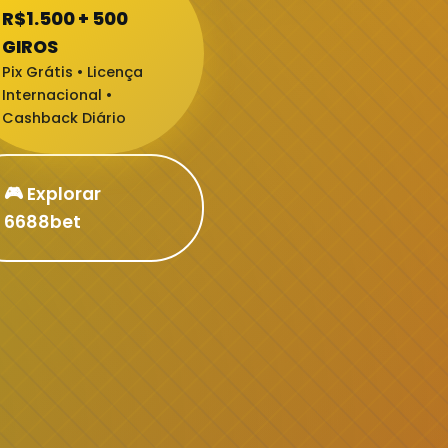
R$1.500 + 500
GIROS
Pix Grátis • Licença
Internacional •
Cashback Diário
🎮 Explorar
6688bet