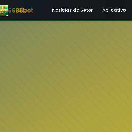
6688bet
Notícias do Setor
Aplicativo