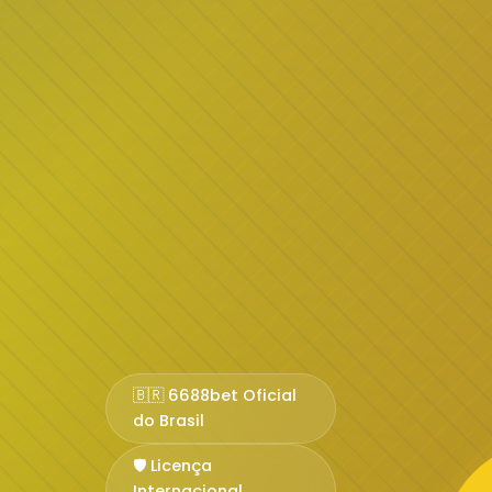
🇧🇷 6688bet Oficial
do Brasil
🛡️ Licença
Internacional