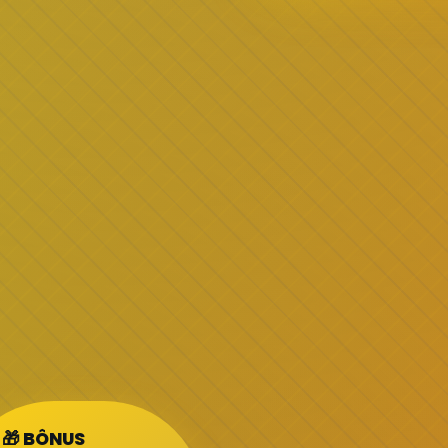
🎁 BÔNUS