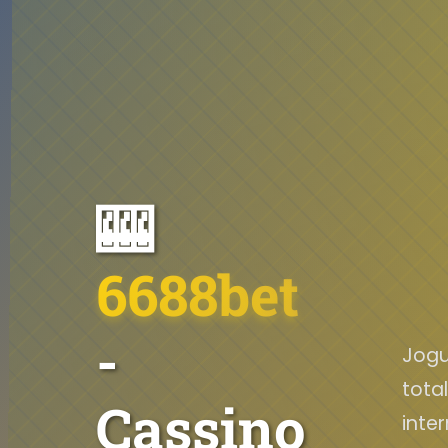
🎰
6688bet
-
Jogu
tota
Cassino
inte