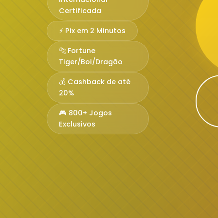
Certificada
⚡ Pix em 2 Minutos
🐅 Fortune
Tiger/Boi/Dragão
💰 Cashback de até
20%
🎮 800+ Jogos
Exclusivos