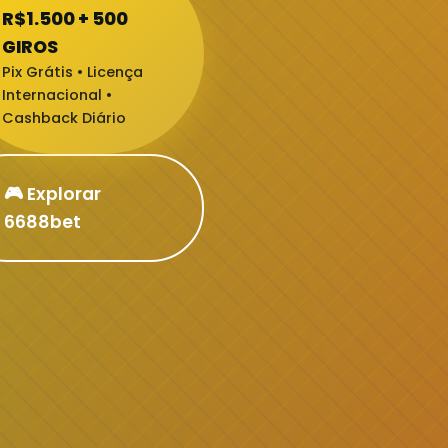
R$1.500 + 500
GIROS
Pix Grátis • Licença
Internacional •
Cashback Diário
🎮 Explorar
6688bet