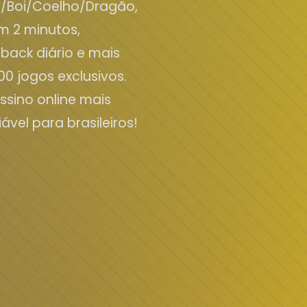
r/Boi/Coelho/Dragão,
em 2 minutos,
back diário e mais
00 jogos exclusivos.
ssino online mais
ável para brasileiros!