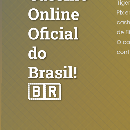
Tige
Online
Pix 
cash
Oficial
de 8
O ca
do
confi
Brasil!
🇧🇷