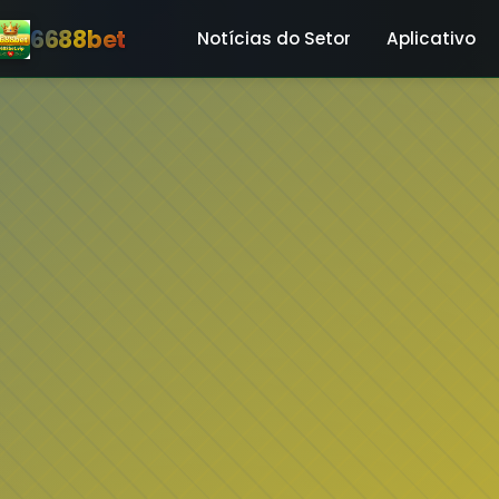
6688bet
Notícias do Setor
Aplicativo